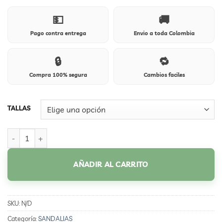
💵
🚚
Pago contra entrega
Envio a toda Colombia
🔒
🔁
Compra 100% segura
Cambios faciles
TALLAS
K-129 CATALUÑA COÑAC cantidad
AÑADIR AL CARRITO
SKU:
N/D
Categoría:
SANDALIAS