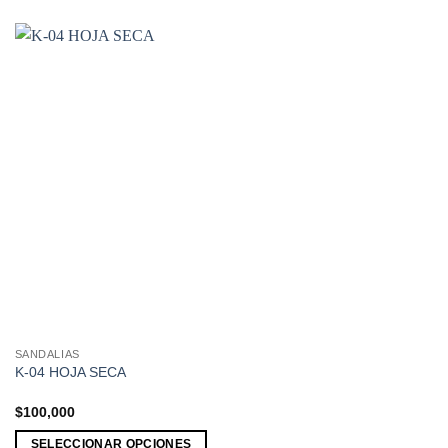
opciones
se
pueden
elegir
en
la
página
de
producto
SANDALIAS
Este
K-04 HOJA SECA
producto
tiene
$
100,000
múltiples
SELECCIONAR OPCIONES