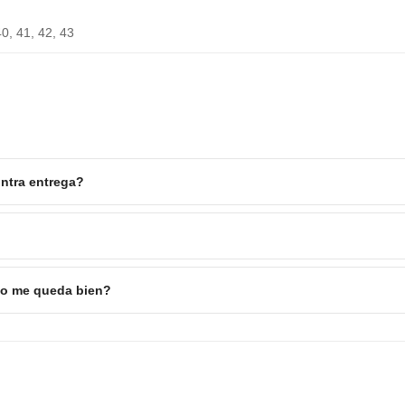
40, 41, 42, 43
ntra entrega?
 no me queda bien?