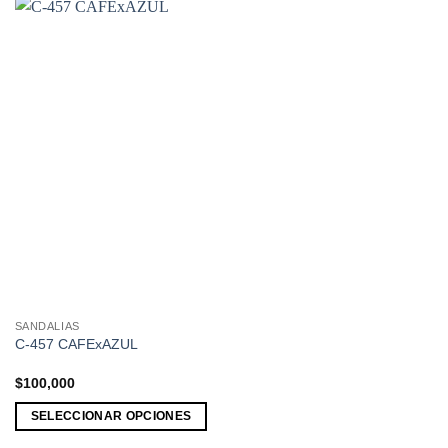
SANDALIAS
Este
C-457 CAFExAZUL
producto
tiene
$
100,000
múltiples
SELECCIONAR OPCIONES
variantes.
Las