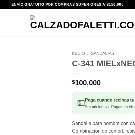
ENVÍO GRATUITO POR COMPRAS SUPERIORES A $150.000
INICIO
/
SANDALIAS
C-341 MIELxN
100,000
$
Paga cuando recibas tu
💵
Sin adelantos. Pagas en efec
Sandalia para hombre con cap
Combinacion de confort, resis