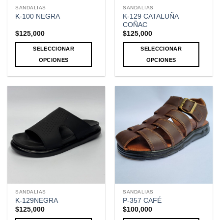
la
la
SANDALIAS
SANDALIAS
página
página
K-129 CATALUÑA
K-100 NEGRA
de
de
COÑAC
producto
producto
$
125,000
$
125,000
SELECCIONAR
SELECCIONAR
OPCIONES
OPCIONES
Este
Este
producto
producto
tiene
tiene
múltiples
múltiples
variantes.
variantes.
Las
Las
opciones
opciones
se
se
pueden
pueden
elegir
elegir
en
en
la
la
SANDALIAS
SANDALIAS
página
página
K-129NEGRA
P-357 CAFÉ
de
de
$
125,000
$
100,000
producto
producto