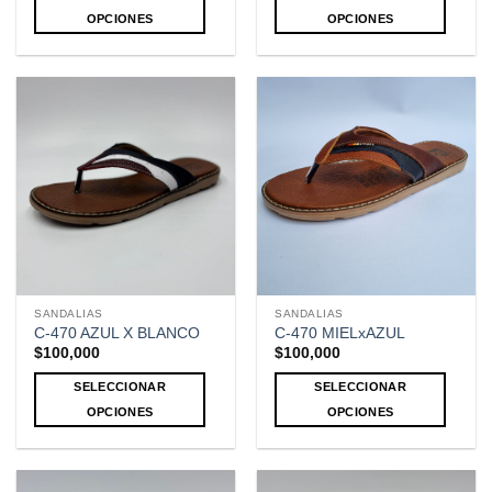
OPCIONES
OPCIONES
Este
Este
producto
producto
tiene
tiene
múltiples
múltiples
variantes.
variantes.
Las
Las
opciones
opciones
se
se
pueden
pueden
elegir
elegir
en
en
la
la
SANDALIAS
SANDALIAS
página
página
C-470 AZUL X BLANCO
C-470 MIELxAZUL
de
de
$
100,000
$
100,000
producto
producto
SELECCIONAR
SELECCIONAR
OPCIONES
OPCIONES
Este
Este
producto
producto
tiene
tiene