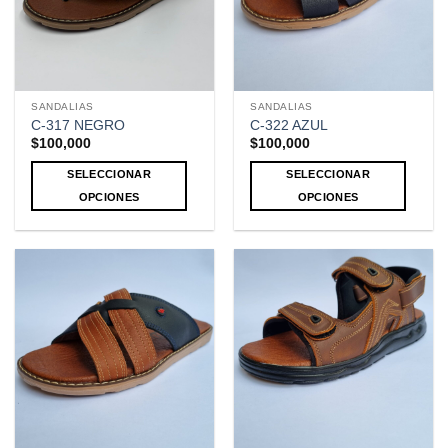
SANDALIAS
SANDALIAS
C-317 NEGRO
C-322 AZUL
$
100,000
$
100,000
SELECCIONAR
SELECCIONAR
OPCIONES
OPCIONES
Este
Este
producto
producto
tiene
tiene
múltiples
múltiples
variantes.
variantes.
Las
Las
opciones
opciones
se
se
pueden
pueden
elegir
elegir
en
en