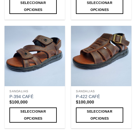
SELECCIONAR
SELECCIONAR
OPCIONES
OPCIONES
Este
Este
producto
producto
tiene
tiene
múltiples
múltiples
variantes.
variantes.
Las
Las
opciones
opciones
se
se
pueden
pueden
elegir
elegir
en
en
la
la
SANDALIAS
SANDALIAS
página
página
P-394 CAFÉ
P-422 CAFÉ
de
de
$
100,000
$
100,000
producto
producto
SELECCIONAR
SELECCIONAR
OPCIONES
OPCIONES
Este
Este
producto
producto