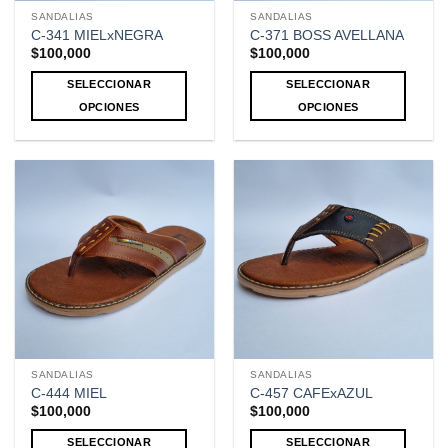
la
la
SANDALIAS
SANDALIAS
página
página
C-341 MIELxNEGRA
C-371 BOSS AVELLANA
de
de
$
100,000
$
100,000
producto
producto
SELECCIONAR
SELECCIONAR
OPCIONES
OPCIONES
Este
Este
producto
producto
tiene
tiene
múltiples
múltiples
variantes.
variantes.
Las
Las
opciones
opciones
se
se
pueden
pueden
elegir
elegir
en
en
la
la
SANDALIAS
SANDALIAS
página
página
C-444 MIEL
C-457 CAFExAZUL
de
de
$
100,000
$
100,000
producto
producto
SELECCIONAR
SELECCIONAR