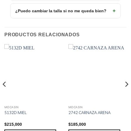
¿Puedo cambiar la talla si no me queda bien?
PRODUCTOS RELACIONADOS
MOCASIN
MOCASIN
Este
Este
5132D MIEL
2742 CARNAZA ARENA
producto
producto
tiene
tiene
$
215,000
$
185,000
múltiples
múltiples