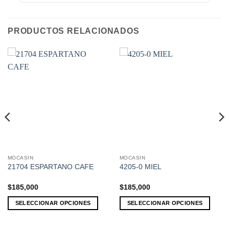
PRODUCTOS RELACIONADOS
MOCASIN
MOCASIN
Este
Este
21704 ESPARTANO CAFE
4205-0 MIEL
producto
producto
tiene
tiene
$
185,000
$
185,000
múltiples
múltiples
variantes.
variantes.
SELECCIONAR OPCIONES
SELECCIONAR OPCIONES
Las
Las
opciones
opciones