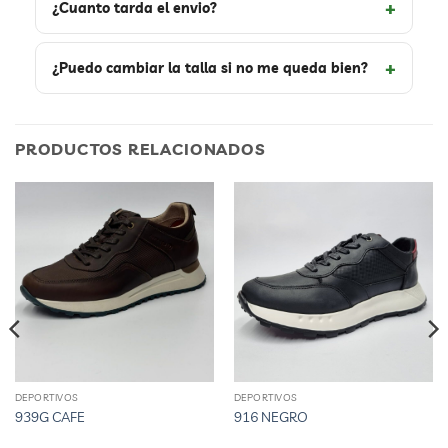
¿Cuanto tarda el envio?
¿Puedo cambiar la talla si no me queda bien?
PRODUCTOS RELACIONADOS
DEPORTIVOS
DEPORTIVOS
Este
Este
939G CAFE
916 NEGRO
producto
producto
tiene
tiene