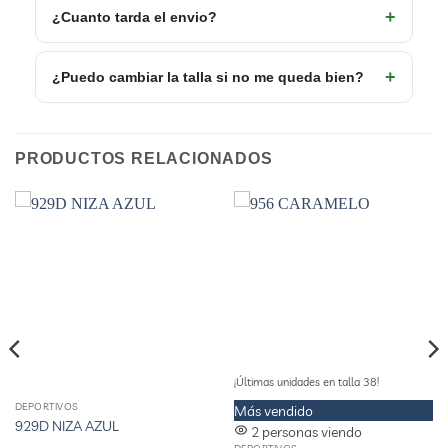
¿Cuanto tarda el envio?
¿Puedo cambiar la talla si no me queda bien?
PRODUCTOS RELACIONADOS
¡Últimas unidades en talla 38!
DEPORTIVOS
Este
Este
Más vendido
929D NIZA AZUL
producto
producto
2 personas viendo