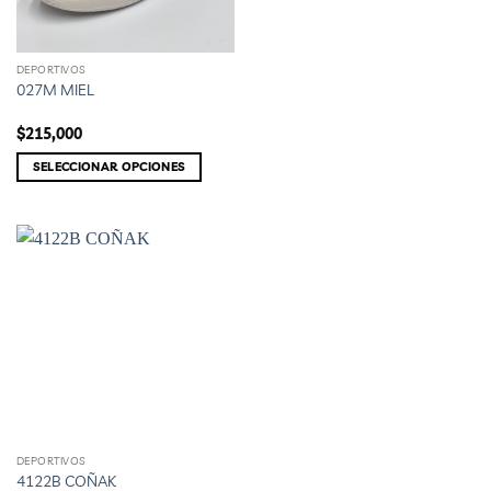
producto
DEPORTIVOS
Este
027M MIEL
producto
tiene
$
215,000
múltiples
variantes.
SELECCIONAR OPCIONES
Las
opciones
se
pueden
elegir
en
la
página
de
producto
DEPORTIVOS
Este
4122B COÑAK
producto