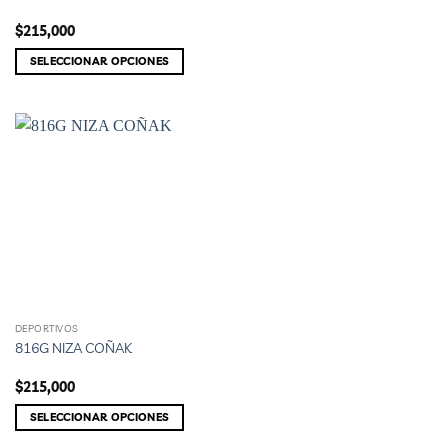
tiene
$
215,000
múltiples
variantes.
SELECCIONAR OPCIONES
Las
opciones
se
pueden
elegir
en
la
página
de
producto
DEPORTIVOS
Este
816G NIZA COÑAK
producto
tiene
$
215,000
múltiples
variantes.
SELECCIONAR OPCIONES
Las