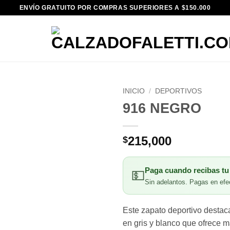
ENVÍO GRATUITO POR COMPRAS SUPERIORES A $150.000
INICIO
/
DEPORTIVOS
916 NEGRO
215,000
$
Paga cuando recibas tu
💵
Sin adelantos. Pagas en efec
Este zapato deportivo destaca
en gris y blanco que ofrece 