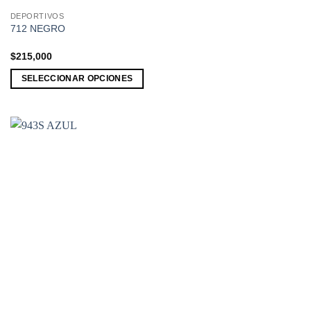
DEPORTIVOS
Este
712 NEGRO
producto
tiene
$
215,000
múltiples
SELECCIONAR OPCIONES
variantes.
Las
opciones
se
pueden
elegir
en
la
página
de
producto