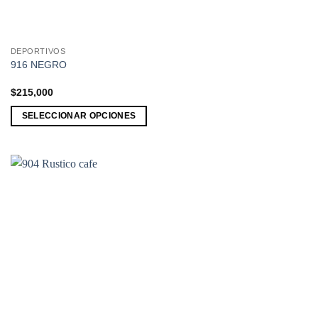
DEPORTIVOS
Este
916 NEGRO
producto
tiene
$
215,000
múltiples
SELECCIONAR OPCIONES
variantes.
Las
opciones
se
pueden
elegir
en
la
página
de
producto