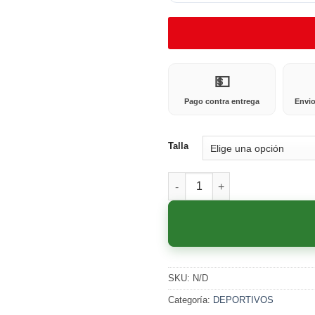
💵
Pago contra entrega
Envio
Talla
245P CAFE cantidad
SKU:
N/D
Categoría:
DEPORTIVOS