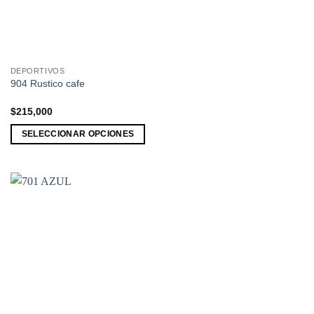
DEPORTIVOS
Este
904 Rustico cafe
producto
tiene
$
215,000
múltiples
SELECCIONAR OPCIONES
variantes.
Las
opciones
se
pueden
elegir
en
la
página
de
producto