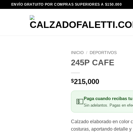
ENVÍO GRATUITO POR COMPRAS SUPERIORES A $150.000
INICIO
/
DEPORTIVOS
245P CAFE
215,000
$
Paga cuando recibas tu
💵
Sin adelantos. Pagas en efec
Calzado elaborado en color c
costuras, aportando detalle y