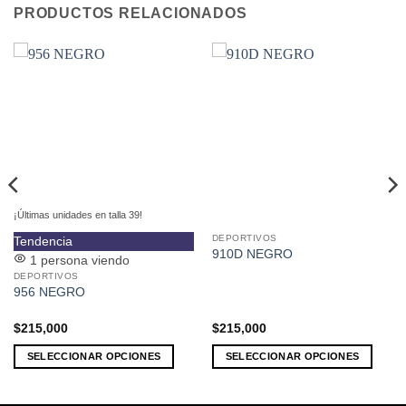
PRODUCTOS RELACIONADOS
¡Últimas unidades en talla 39!
DEPORTIVOS
Este
Este
Tendencia
910D NEGRO
producto
producto
1 persona viendo
DEPORTIVOS
tiene
tiene
956 NEGRO
múltiples
múltiples
variantes.
variantes.
$
215,000
$
215,000
Las
Las
opciones
opciones
SELECCIONAR OPCIONES
SELECCIONAR OPCIONES
se
se
pueden
pueden