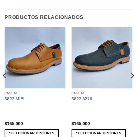
PRODUCTOS RELACIONADOS
CASUAL
CASUAL
Este
Este
5822 MIEL
5822 AZUL
producto
producto
tiene
tiene
múltiples
múltiples
variantes.
variantes.
$
165,000
$
165,000
Las
Las
opciones
opciones
SELECCIONAR OPCIONES
SELECCIONAR OPCIONES