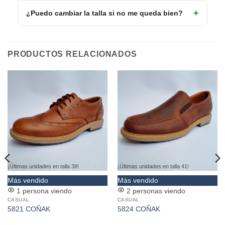
¿Puedo cambiar la talla si no me queda bien?
PRODUCTOS RELACIONADOS
¡Últimas unidades en talla 38!
¡Últimas unidades en talla 41!
Este
Este
Más vendido
Más vendido
producto
producto
1 persona viendo
2 personas viendo
CASUAL
CASUAL
tiene
tiene
5821 COÑAK
5824 COÑAK
múltiples
múltiples
variantes.
variantes.