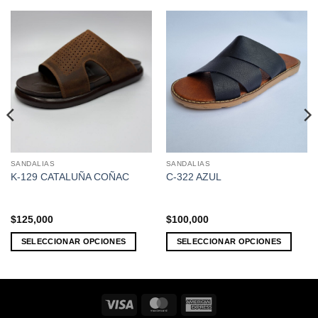
SANDALIAS
SANDALIAS
Este
Este
K-129 CATALUÑA COÑAC
C-322 AZUL
producto
producto
tiene
tiene
múltiples
múltiples
$
125,000
$
100,000
variantes.
variantes.
Las
Las
SELECCIONAR OPCIONES
SELECCIONAR OPCIONES
opciones
opciones
se
se
pueden
pueden
elegir
elegir
Visa
MasterCard
American
en
en