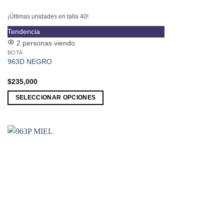
¡Últimas unidades en talla 40!
Este
Tendencia
producto
2 personas viendo
BOTA
tiene
963D NEGRO
múltiples
variantes.
$
235,000
Las
SELECCIONAR OPCIONES
opciones
se
pueden
elegir
en
la
página
de
producto