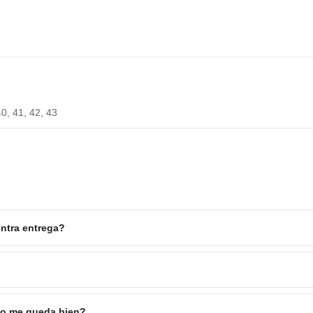
40, 41, 42, 43
ntra entrega?
 no me queda bien?