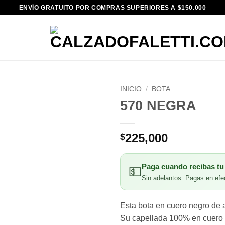
ENVÍO GRATUITO POR COMPRAS SUPERIORES A $150.000
INICIO
/
BOTA
570 NEGRA
225,000
$
Paga cuando recibas tu
💵
Sin adelantos. Pagas en efec
Esta bota en cuero negro de al
Su capellada 100% en cuero y 