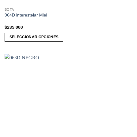
BOTA
Este
964D interestelar Miel
producto
tiene
$
235,000
múltiples
SELECCIONAR OPCIONES
variantes.
Las
opciones
se
pueden
elegir
en
la
página
de
producto