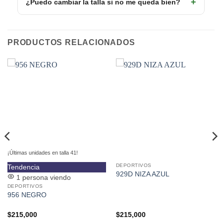
¿Puedo cambiar la talla si no me queda bien?
PRODUCTOS RELACIONADOS
¡Últimas unidades en talla 41!
DEPORTIVOS
Este
Este
Tendencia
929D NIZA AZUL
producto
producto
1 persona viendo
DEPORTIVOS
tiene
tiene
956 NEGRO
múltiples
múltiples
variantes.
variantes.
$
215,000
$
215,000
Las
Las