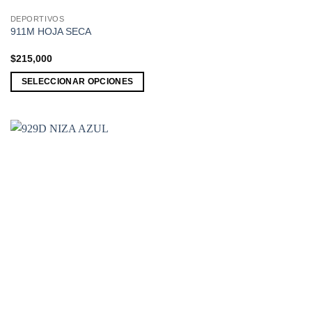
DEPORTIVOS
Este
911M HOJA SECA
producto
tiene
$
215,000
múltiples
SELECCIONAR OPCIONES
variantes.
Las
opciones
se
pueden
elegir
en
la
página
de
producto