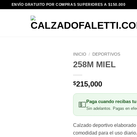
ENVÍO GRATUITO POR COMPRAS SUPERIORES A $150.000
INICIO
/
DEPORTIVOS
258M MIEL
215,000
$
Paga cuando recibas tu
💵
Sin adelantos. Pagas en efec
Calzado deportivo elaborado 
comodidad para el uso diario.