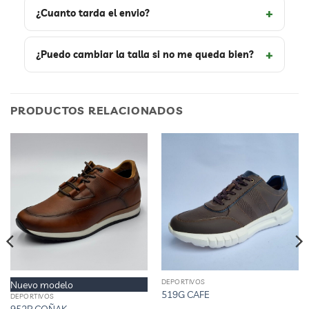
¿Cuanto tarda el envio?
¿Puedo cambiar la talla si no me queda bien?
PRODUCTOS RELACIONADOS
DEPORTIVOS
Este
Este
Nuevo modelo
519G CAFE
DEPORTIVOS
producto
producto
952P COÑAK