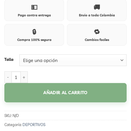
💵
🚚
Pago contra entrega
Envio a toda Colombia
🔒
🔁
Compra 100% segura
Cambios faciles
Talla
254M NIZA COÑAC cantidad
AÑADIR AL CARRITO
SKU:
N/D
Categoría:
DEPORTIVOS