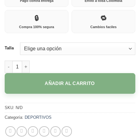
Pago contra entrega
Envio a toda Colombia
🔒
🔁
Compra 100% segura
Cambios faciles
Talla
142G VULCANO CAFE cantidad
AÑADIR AL CARRITO
SKU:
N/D
Categoría:
DEPORTIVOS