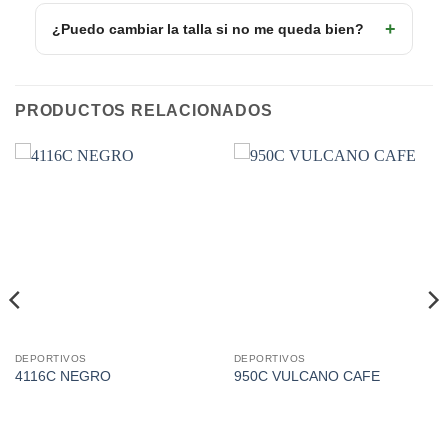
¿Puedo cambiar la talla si no me queda bien?
PRODUCTOS RELACIONADOS
DEPORTIVOS
DEPORTIVOS
Este
Este
4116C NEGRO
950C VULCANO CAFE
producto
producto
tiene
tiene
múltiples
múltiples
variantes.
variantes.