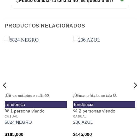
¿Puedo cambiar la talla si no me queda bien?
PRODUCTOS RELACIONADOS
¡Últimas unidades en talla 40!
¡Últimas unidades en talla 38!
Este
Este
Tendencia
Tendencia
producto
producto
1 persona viendo
2 personas viendo
CASUAL
CASUAL
tiene
tiene
5824 NEGRO
206 AZUL
múltiples
múltiples
variantes.
variantes.
$
165,000
$
145,000
Las
Las