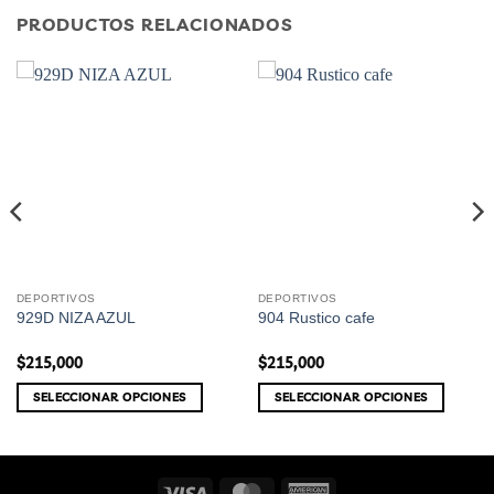
PRODUCTOS RELACIONADOS
DEPORTIVOS
DEPORTIVOS
Este
Este
929D NIZA AZUL
904 Rustico cafe
producto
producto
tiene
tiene
$
215,000
$
215,000
múltiples
múltiples
variantes.
variantes.
SELECCIONAR OPCIONES
SELECCIONAR OPCIONES
Las
Las
opciones
opciones
se
se
pueden
pueden
Visa
MasterCard
American